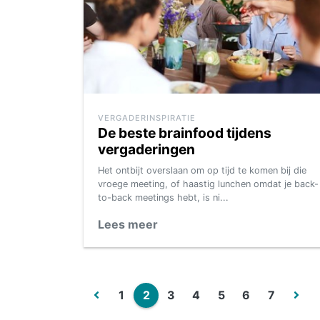
VERGADERINSPIRATIE
De beste brainfood tijdens
vergaderingen
Het ontbijt overslaan om op tijd te komen bij die
vroege meeting, of haastig lunchen omdat je back-
to-back meetings hebt, is ni...
Lees meer
1
2
3
4
5
6
7