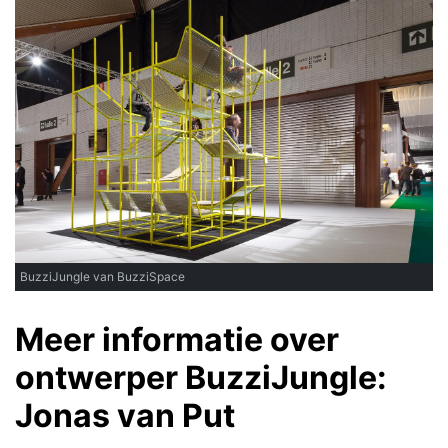
BuzziJungle van BuzziSpace
Meer informatie over
ontwerper BuzziJungle:
Jonas van Put