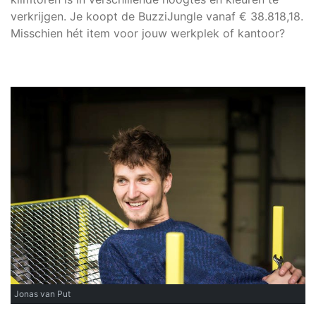
verkrijgen. Je koopt de BuzziJungle vanaf € 38.818,18.
Misschien hét item voor jouw werkplek of kantoor?
Jonas van Put