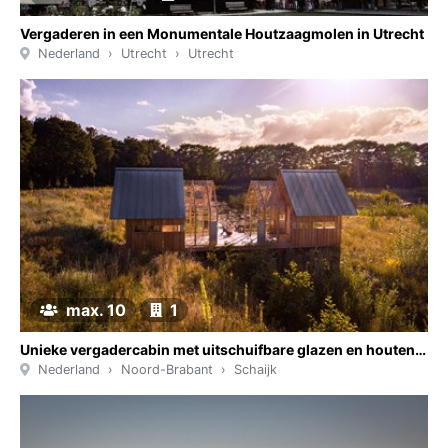
Vergaderen in een Monumentale Houtzaagmolen in Utrecht
Nederland
Utrecht
Utrecht
max. 10
1
Unieke vergadercabin met uitschuifbare glazen en houten schillen gelegen in één van de grootste vlinderidylles van Nederland.
Nederland
Noord-Brabant
Schaijk