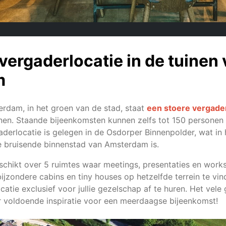
ergaderlocatie in de tuinen
m
rdam, in het groen van de stad, staat
een stoere vergader
nen. Staande bijeenkomsten kunnen zelfs tot 150 persone
derlocatie is gelegen in de Osdorper Binnenpolder, wat in 
de bruisende binnenstad van Amsterdam is.
schikt over 5 ruimtes waar meetings, presentaties en wor
jzondere cabins en tiny houses op hetzelfde terrein te vinde
catie exclusief voor jullie gezelschap af te huren. Het vele
 voldoende inspiratie voor een meerdaagse bijeenkomst!