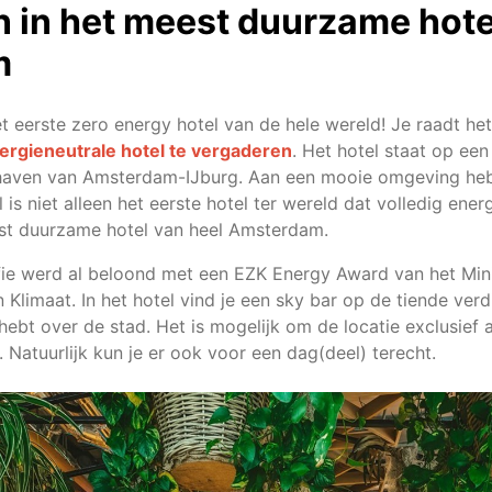
 in het meest duurzame hote
m
eerste zero energy hotel van de hele wereld! Je raadt het 
ergieneutrale hotel te vergaderen
. Het hotel staat op ee
haven van Amsterdam-IJburg. Aan een mooie omgeving heb 
is niet alleen het eerste hotel ter wereld dat volledig energi
st duurzame hotel van heel Amsterdam.
ie werd al beloond met een EZK Energy Award van het Mini
limaat. In het hotel vind je een sky bar op de tiende verd
hebt over de stad. Het is mogelijk om de locatie exclusief af
Natuurlijk kun je er ook voor een dag(deel) terecht.