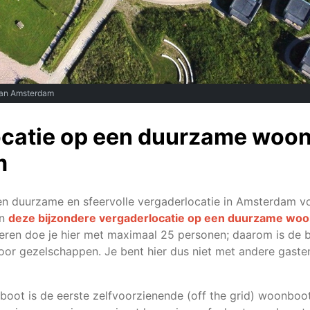
 van Amsterdam
catie op een duurzame woon
m
en duurzame en sfeervolle vergaderlocatie in Amsterdam vo
an
deze bijzondere vergaderlocatie op een duurzame wo
aderen doe je hier met maximaal 25 personen; daarom is de 
voor gezelschappen. Je bent hier dus niet met andere gaste
oot is de eerste zelfvoorzienende (off the grid) woonboot