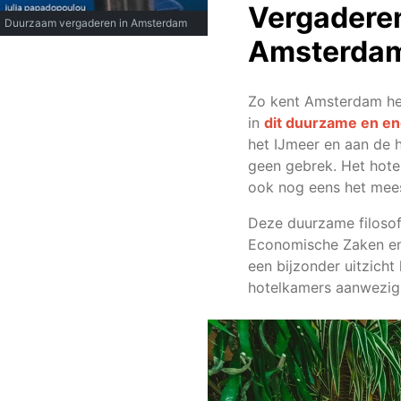
Vergaderen
Duurzaam vergaderen in Amsterdam
Amsterda
Zo kent Amsterdam het 
in
dit duurzame en en
het IJmeer en aan de 
geen gebrek. Het hotel 
ook nog eens het mee
Deze duurzame filosof
Economische Zaken en K
een bijzonder uitzicht 
hotelkamers aanwezig. 