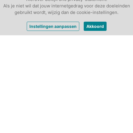
Als je niet wil dat jouw internetgedrag voor deze doeleinden
gebruikt wordt, wijzig dan de cookie-instellingen.
Prijs op
Instellingen aanpassen
Akkoord
Vrijblijvende offerte
aanvraag
Andere vergaderlocaties
max. 30
1
max. 