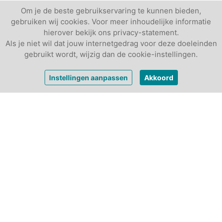
Om je de beste gebruikservaring te kunnen bieden,
gebruiken wij cookies. Voor meer inhoudelijke informatie
hierover bekijk ons privacy-statement.
Als je niet wil dat jouw internetgedrag voor deze doeleinden
gebruikt wordt, wijzig dan de cookie-instellingen.
vanaf
€ 466,-
Vrijblijvende offerte
Instellingen aanpassen
Akkoord
per dagdeel
Andere vergaderlocaties