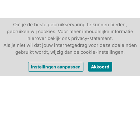
Om je de beste gebruikservaring te kunnen bieden,
gebruiken wij cookies. Voor meer inhoudelijke informatie
hierover bekijk ons privacy-statement.
Als je niet wil dat jouw internetgedrag voor deze doeleinden
gebruikt wordt, wijzig dan de cookie-instellingen.
vanaf
€ 95,-
Vrijblijvende offerte
Instellingen aanpassen
Akkoord
per persoon
Andere vergaderlocaties