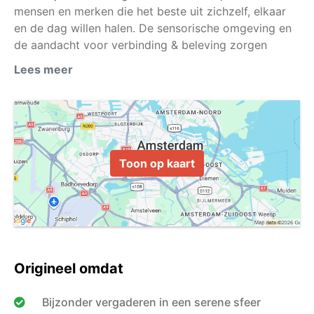
mensen en merken die het beste uit zichzelf, elkaar
en de dag willen halen. De sensorische omgeving en
de aandacht voor verbinding & beleving zorgen
ervoor dat er ruimte ontstaat voor nieuwe inspiratie,
Lees meer
inzichten en ideeën. De locatie is perfect voor
vergaderingen, team meetings, workshops en
trainingen. Het is gelegen in het museumkwartier van
Toon op kaart
Origineel omdat
Bijzonder vergaderen in een serene sfeer