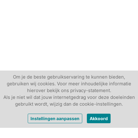
Om je de beste gebruikservaring te kunnen bieden,
gebruiken wij cookies. Voor meer inhoudelijke informatie
hierover bekijk ons privacy-statement.
Als je niet wil dat jouw internetgedrag voor deze doeleinden
gebruikt wordt, wijzig dan de cookie-instellingen.
vanaf
€ 697,-
Vrijblijvende offerte
Instellingen aanpassen
Akkoord
per dag