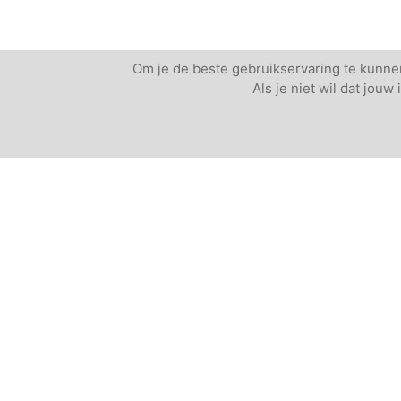
Om je de beste gebruikservaring te kunnen
Als je niet wil dat jou
Andere vergaderlocaties