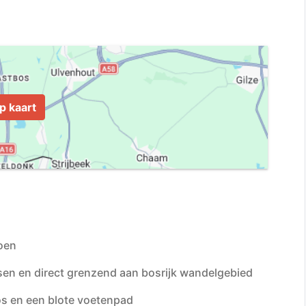
p kaart
roen
sen en direct grenzend aan bosrijk wandelgebied
os en een blote voetenpad