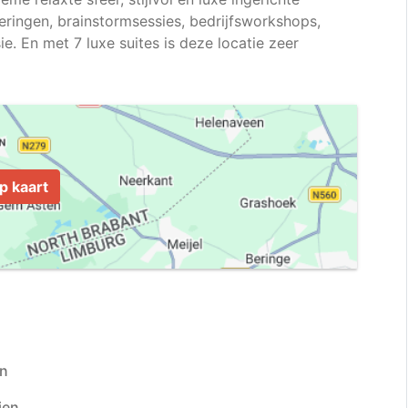
ringen, brainstormsessies, bedrijfsworkshops,
ie. En met 7 luxe suites is deze locatie zeer
p kaart
en
ien