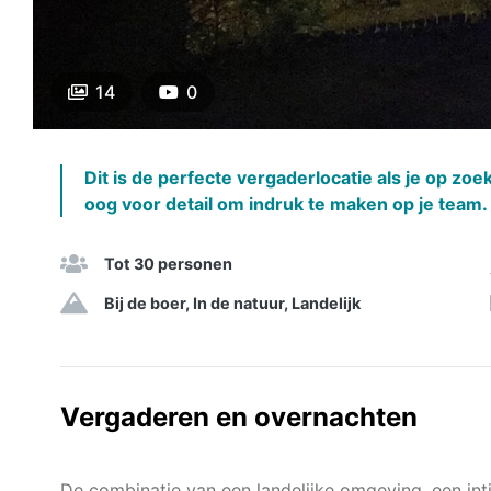
14
0
Dit is de perfecte vergaderlocatie als je op zo
oog voor detail om indruk te maken op je team.
Tot 30 personen
Bij de boer, In de natuur, Landelijk
Vergaderen en overnachten
De combinatie van een landelijke omgeving, een intie