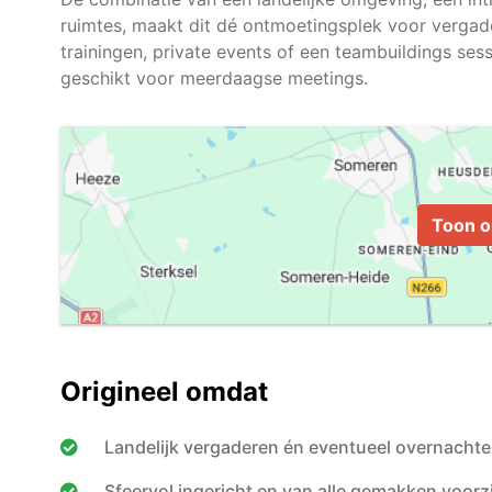
ruimtes, maakt dit dé ontmoetingsplek voor vergade
trainingen, private events of een teambuildings sess
Toon o
Origineel omdat
Landelijk vergaderen én eventueel overnacht
Sfeervol ingericht en van alle gemakken voorz