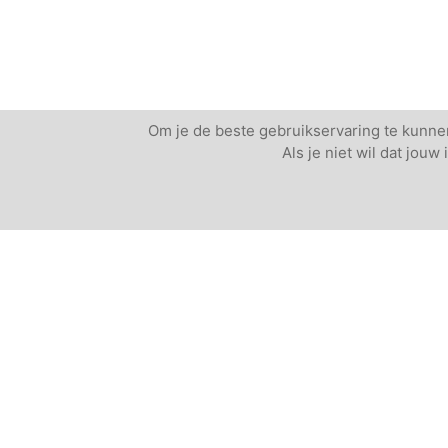
Om je de beste gebruikservaring te kunnen
Als je niet wil dat jou
Andere vergaderlocaties